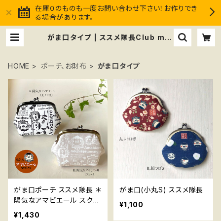
在庫０のものも一度お問い合わせ下さい！お作りでき
る場合があります。
がま口タイプ | ススメ隊長Club mar
ket
HOME
ポーチ、お財布
がま口タイプ
がま口ポーチ ススメ隊長 ＊
がま口(小丸S) ススメ隊長
陽気なアマビエール スクエ
¥1,100
アS
¥1,430