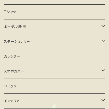
マグネットステッカー
Tシャツ
その他
ポーチ、お財布
がま口タイプ
ステーショナリー
ファスナータイプ
手帳、スケジュール帳
カレンダー
その他
カード、レターセット
スマホカバー
メモ、一筆箋
iPhone
コミック
クリアケース
シール
Android
インテリア