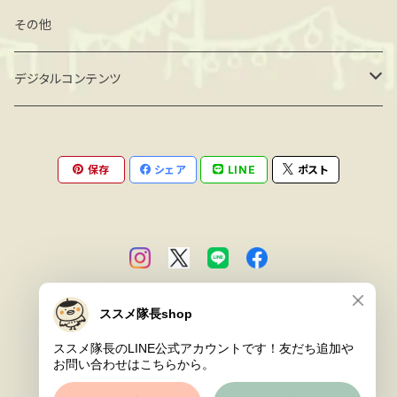
ハードケース(マット)
クリアケース
マグネット
フィギュア
その他
手帳型 ベルトなし
ハードケース(マット)
その他
miniフレーム
デジタルコンテンツ
手帳型 ベルト付
手帳型 ベルト付
ミニアート額
壁紙 PC
保存
シェア
LINE
ポスト
© ススメ隊長Club market
Powered by