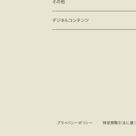
クリアケース
マグネット
フィギュア
その他
手帳型 ベルトなし
ハードケース(マット)
その他
miniフレーム
デジタルコンテンツ
手帳型 ベルト付
手帳型 ベルト付
ミニアート額
壁紙 PC
プライバシーポリシー
特定商取引法に基