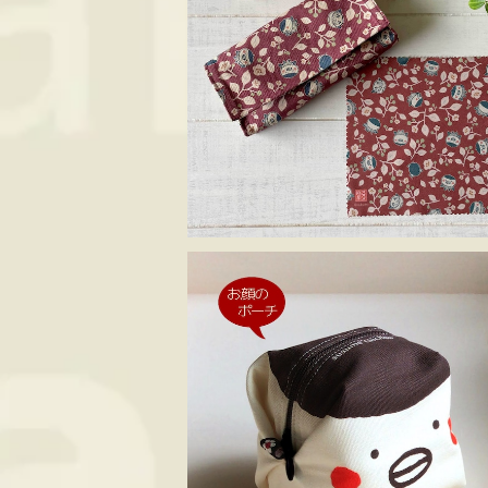
SOLD OUT
メガネケース＆メガネクロス ススメ隊長 ＊レ
トロ赤
¥1,980
お顔のポーチ ススメ隊長＊キャラメルポーチ
S face
¥1,650