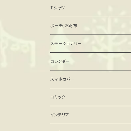
マグネットステッカー
Tシャツ
その他
ポーチ、お財布
がま口タイプ
ステーショナリー
ファスナータイプ
手帳、スケジュール帳
カレンダー
その他
カード、レターセット
スマホカバー
メモ、一筆箋
iPhone
コミック
クリアケース
シール
Android
インテリア
ハードケース(マット)