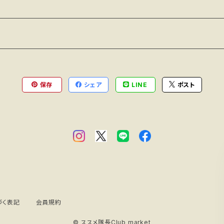
保存
シェア
LINE
ポスト
づく表記
会員規約
© ススメ隊長Club market