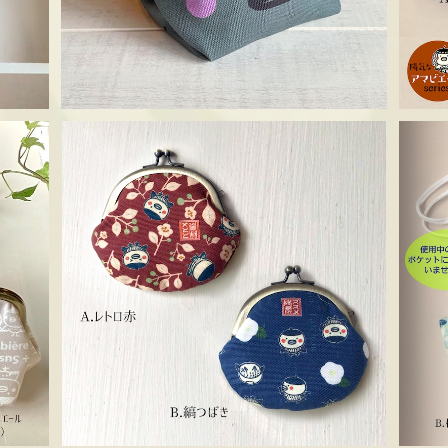
ビエー
がま口(小丸S) ススメ隊長
¥1,100