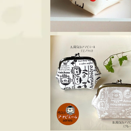
がま口ポーチ ススメ隊長 ＊陽気なアマ
ル スクエアS
¥1,430