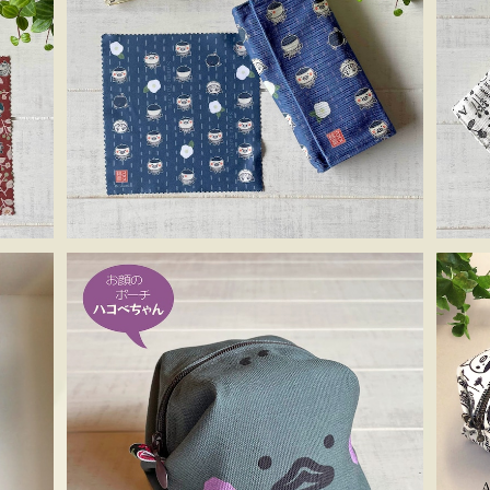
メガネケース＆メガネクロス ススメ隊長 ＊縞
メガネ
つばき
¥1,980
お顔のポーチ ハコベちゃん＊キャラメルポー
キャラメ
チS face
¥1,650