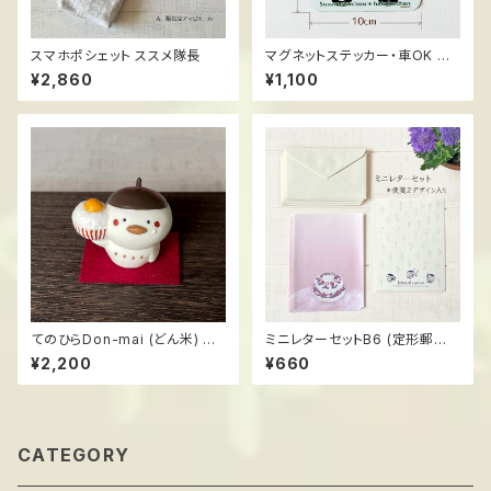
スマホポシェット ススメ隊長
マグネットステッカー・車OK ス
スメ隊長 ＊SAFE DREIVE お先
¥2,860
¥1,100
にどうぞ
てのひらDon-mai (どん米) ＊T
ミニレターセットB6 (定形郵便
KG丼 ハンドメイドフィギュア
最小サイズ) ススメ隊長
¥2,200
¥660
ススメ隊長
CATEGORY