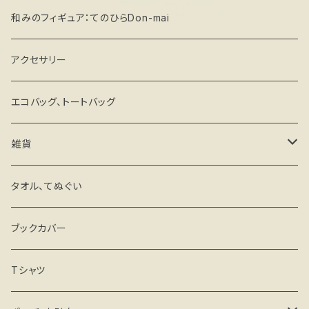
和みのフィギュア：てのひらDon-mai
アクセサリー
エコバッグ、トートバッグ
雑貨
キーホルダー・ストラップ
タオル、てぬぐい
ミラー
ブックカバー
マグネットステッカー
Tシャツ