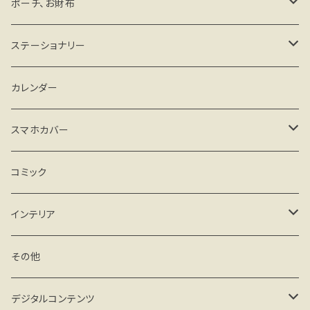
その他
ポーチ、お財布
がま口タイプ
ステーショナリー
ファスナータイプ
手帳、スケジュール帳
カレンダー
その他
カード、レターセット
スマホカバー
メモ、一筆箋
iPhone
コミック
クリアケース
シール
Android
インテリア
ハードケース(マット)
クリアケース
マグネット
フィギュア
その他
手帳型 ベルトなし
ハードケース(マット)
その他
miniフレーム
デジタルコンテンツ