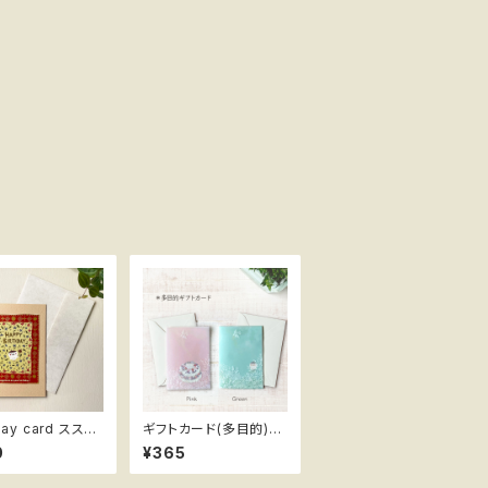
ay card ススメ
ギフトカード(多目的)文
更紗
字なし ススメ隊長
0
¥365