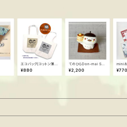
エコバッグ(コットン薄
てのひらDon-mai Sw
min
手) ススメ隊長 ＊陽気
eets! ＊パンケーキ
スメ隊
¥880
¥2,200
¥77
なアマビエール
ハンドメイドフィギュア
ススメ隊長