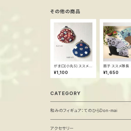
その他の商品
がま口(小丸S) ススメ隊
扇子 ススメ隊長
長
¥1,100
¥1,650
CATEGORY
和みのフィギュア：てのひらDon-mai
アクセサリー