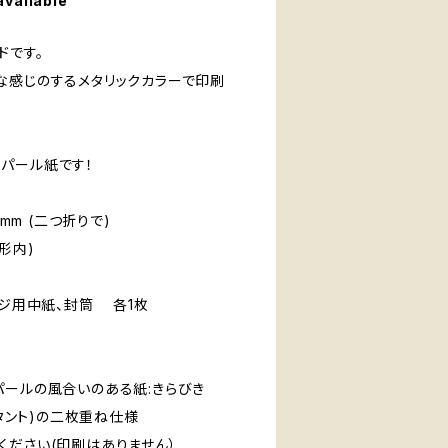
available
ドです。
な感じのするメタリックカラーで印刷
パール紙です！
105mm (二つ折りで)
定形内)
セージ用中紙、封筒 各1枚
パールの風合いのある紙:きらびき
(タント)の二枚重ね仕様
ください(印刷はありません）