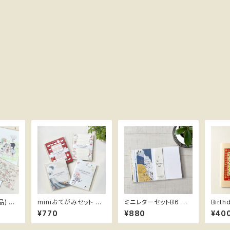
品) ス
miniおてがみセット ス
ミニレターセットB6 柄
Birthd
スメ隊長
mix (定形郵便最小サイ
隊長 
¥770
¥880
¥40
ズ) ススメ隊長