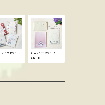
iおてがみセット ス
ミニレターセットB6 (定
長
形郵便最小サイズ) スス
0
¥660
メ隊長