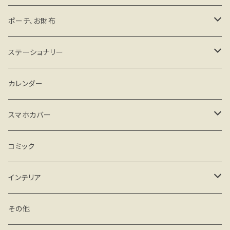
その他
ポーチ、お財布
がま口タイプ
ステーショナリー
ファスナータイプ
手帳、スケジュール帳
カレンダー
その他
カード、レターセット
スマホカバー
メモ、一筆箋
iPhone
コミック
クリアケース
シール
Android
インテリア
ハードケース(マット)
クリアケース
マグネット
フィギュア
その他