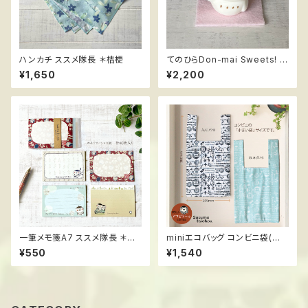
ハンカチ ススメ隊長 ＊桔梗
てのひらDon-mai Sweets! ＊
いちごショート ハンドメイドフ
¥1,650
¥2,200
ィギュア ススメ隊長
一筆メモ箋A7 ススメ隊長 ＊レ
miniエコバッグ コンビニ袋(小)
トロ赤
サイズ ススメ隊長 ＊陽気なアマ
¥550
¥1,540
ビエール