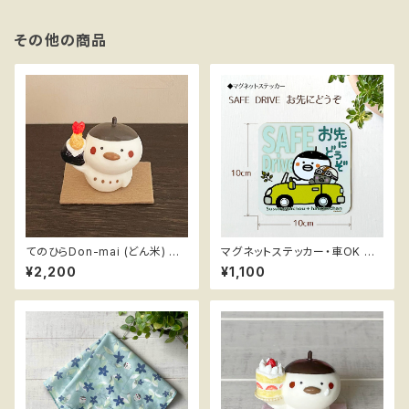
その他の商品
てのひらDon-mai (どん米) ＊
マグネットステッカー・車OK ス
天むす ハンドメイドフィギュア
スメ隊長 ＊SAFE DREIVE お先
¥2,200
¥1,100
ススメ隊長
にどうぞ