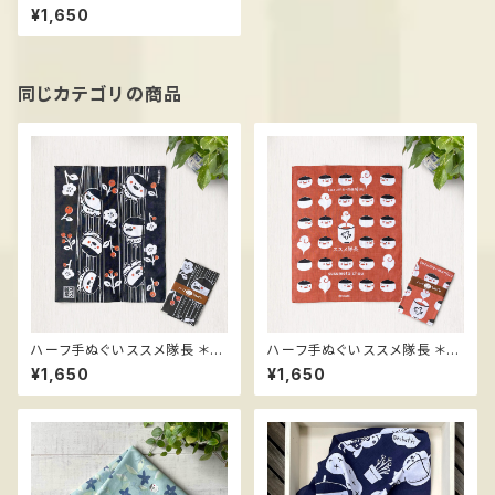
と森
¥1,650
同じカテゴリの商品
ハーフ手ぬぐい ススメ隊長 ＊梅
ハーフ手ぬぐい ススメ隊長 ＊ま
の花
んじゅう
¥1,650
¥1,650