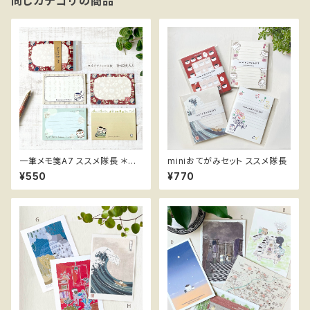
同じカテゴリの商品
一筆メモ箋A7 ススメ隊長 ＊レ
miniおてがみセット ススメ隊長
トロ赤
¥550
¥770