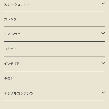
がま口タイプ
ステーショナリー
ファスナータイプ
手帳、スケジュール帳
カレンダー
その他
カード、レターセット
スマホカバー
メモ、一筆箋
iPhone
コミック
クリアケース
シール
Android
インテリア
ハードケース(マット)
クリアケース
マグネット
フィギュア
その他
手帳型 ベルトなし
ハードケース(マット)
その他
miniフレーム
デジタルコンテンツ
手帳型 ベルト付
手帳型 ベルト付
ミニアート額
壁紙 PC