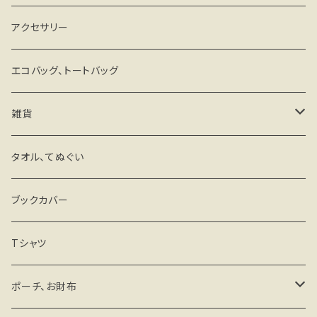
アクセサリー
エコバッグ、トートバッグ
雑貨
キーホルダー・ストラップ
タオル、てぬぐい
ミラー
ブックカバー
マグネットステッカー
Tシャツ
その他
ポーチ、お財布