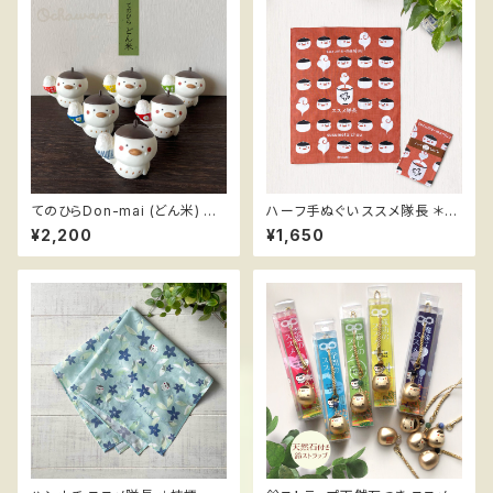
てのひらDon-mai (どん米) ＊
ハーフ手ぬぐい ススメ隊長 ＊ま
お茶碗 ハンドメイドフィギュア
んじゅう
¥2,200
¥1,650
ススメ隊長