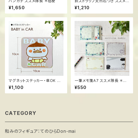
ハンカチ ススメ隊長 ＊桔梗
鈴ストラップ天然石つき ススメ
隊長＊ふくらすずめ福音鈴
¥1,650
¥1,210
マグネットステッカー・車OK ス
一筆メモ箋A7 ススメ隊長 ＊桔
スメ隊長 ＊BABY in CAR
梗
¥1,100
¥550
CATEGORY
和みのフィギュア：てのひらDon-mai