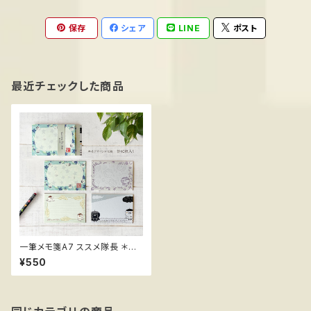
保存
シェア
LINE
ポスト
最近チェックした商品
一筆メモ箋A7 ススメ隊長 ＊桔
梗
¥550