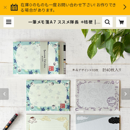
在庫０のものも一度お問い合わせ下さい！お作りでき
る場合があります。
一筆メモ箋A7 ススメ隊長 ＊桔梗 | ス
スメ隊長Club market