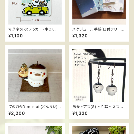
マグネットステッカー・車OK ス
スケジュール手帳(日付フリー)
スメ隊長 ＊SAFE DREIVE お先
ススメ隊長
¥1,100
¥1,320
にどうぞ
てのひらDon-mai (どんまい)
隊長ピアス(S) ＊片耳＊ ススメ
＊たこ焼き ハンドメイドフィギ
隊長
¥2,200
¥1,320
ュア ススメ隊長