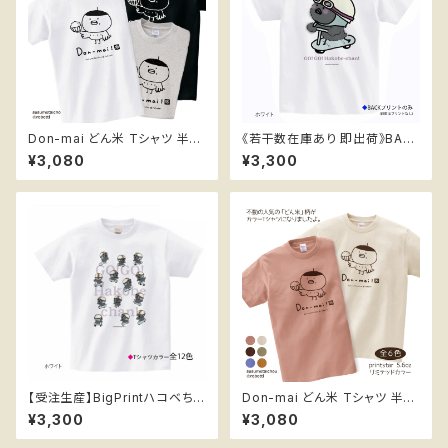
Don-mai どん米 Tシャツ 半袖
《若干数在庫あり 即出荷》BAC
ススメ隊長 モノクロ
K PRINT＊BigPrintハコベちゃ
¥3,080
¥3,300
ん Tシャツ白 半袖 ススメ隊長
【受注生産】BigPrintハコベちゃ
Don-mai どん米 Tシャツ 半袖
んがいっぱい Tシャツ 半袖 スス
ススメ隊長 リミテッドカラー
¥3,300
¥3,080
メ隊長