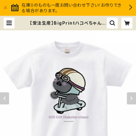
在庫０のものも一度お問い合わせ下さい！お作りでき
る場合があります。
【受注生産】BigPrintハコベちゃん T
シャツ 半袖 ススメ隊長 | ススメ隊長
Club market