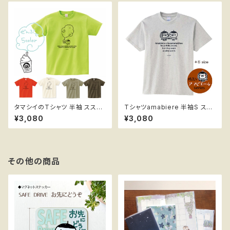
タマシイのTシャツ 半袖 ススメ
Tシャツamabiere 半袖S スス
隊長
メ隊長 ＊陽気なアマビエール
¥3,080
¥3,080
その他の商品