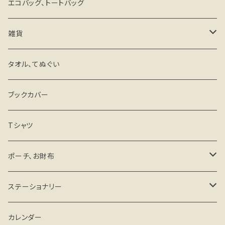
エコバッグ、トートバッグ
雑貨
キーホルダー・ストラップ
タオル、てぬぐい
ミラー
ブックカバー
マグネットステッカー
Tシャツ
その他
ポーチ、お財布
がま口タイプ
ステーショナリー
ファスナータイプ
手帳、スケジュール帳
カレンダー