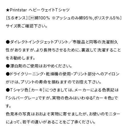
★Printstar ヘビーウェイトTシャツ
［5.6オンス］［綿100% ※アッシュのみ綿95％,ポリステル5％］
サイズ表ご確認下さい。
●ダイレクトインクジェットプリント／市販品と同等の洗濯耐久
性がありますが、より長持ちさせるために、裏返して洗濯すること
をお勧めします。
●漂白剤のご使用はおやめください。
●ドライクリーニング・乾燥機の使用・プリント部分へのアイロン
がけは、プリントの寿命を損ねますのでお控え下さい。
●Tシャツ色［カーキ］につきましては、メーカーによる色表記は
『シルバーグレー』ですが、実物の色みはいわゆる『カーキ色』で
す。
色見本の写真はおおよそ実物に寄せましたが、お使いのモニター
によって、若干の違いがあることをご了承ください。