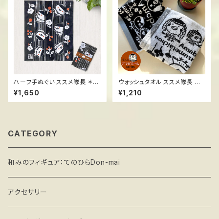
ハーフ手ぬぐい ススメ隊長 ＊梅
ウォッシュタオル ススメ隊長 ＊
の花
陽気なアマビエール
¥1,650
¥1,210
CATEGORY
和みのフィギュア：てのひらDon-mai
アクセサリー