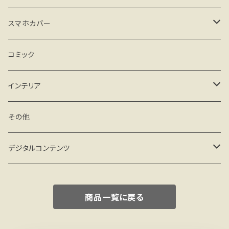
その他
カード、レターセット
スマホカバー
メモ、一筆箋
iPhone
コミック
クリアケース
シール
Android
インテリア
ハードケース(マット)
クリアケース
マグネット
フィギュア
その他
手帳型 ベルトなし
ハードケース(マット)
その他
miniフレーム
デジタルコンテンツ
手帳型 ベルト付
手帳型 ベルト付
ミニアート額
壁紙 PC
商品一覧に戻る