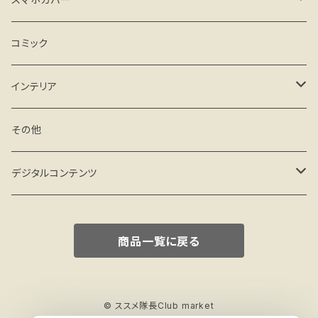
メモ、一筆箋
iPhone
コミック
クリアケース
シール
Android
インテリア
ハードケース(マット)
クリアケース
マグネット
フィギュア
その他
手帳型 ベルトなし
ハードケース(マット)
その他
miniフレーム
デジタルコンテンツ
手帳型 ベルト付
手帳型 ベルト付
ミニアート額
壁紙 PC
商品一覧に戻る
© ススメ隊長Club market