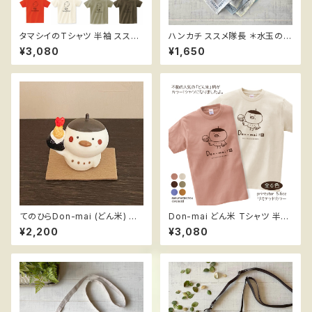
タマシイのTシャツ 半袖 ススメ
ハンカチ ススメ隊長 ＊水玉の傘
隊長
と森
¥3,080
¥1,650
てのひらDon-mai (どん米) ＊
Don-mai どん米 Tシャツ 半袖
天むす ハンドメイドフィギュア
ススメ隊長 リミテッドカラー
¥2,200
¥3,080
ススメ隊長