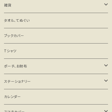
雑貨
キーホルダー・ストラップ
タオル、てぬぐい
ミラー
ブックカバー
マグネットステッカー
Tシャツ
その他
ポーチ、お財布
がま口タイプ
ステーショナリー
ファスナータイプ
手帳、スケジュール帳
カレンダー
その他
カード、レターセット
スマホカバー