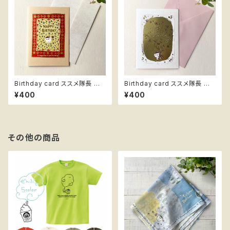
Birthday card ススメ隊長 更
Birthday card ススメ隊長 ボ
紗
タニカル
¥400
¥400
その他の商品