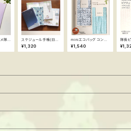
スケジュール手帳(日付
miniエコバッグ コンビ
隊長ピ
フリー) ススメ隊長
ニ袋(小)サイズ ススメ
ススメ
¥1,320
¥1,540
¥1,3
隊長 ＊陽気なアマビエ
ール