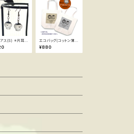
アス(S) ＊片耳＊
エコバッグ(コットン薄
隊長
手) ススメ隊長 ＊陽気
20
¥880
なアマビエール