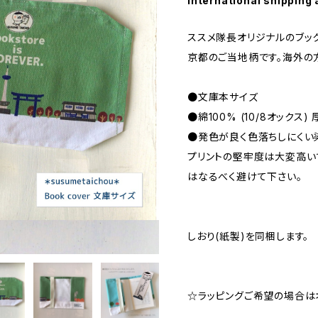
International shipping 
ススメ隊長オリジナルのブッ
京都のご当地柄です。海外の
●文庫本サイズ
●綿100% (10/8オックス
●発色が良く色落ちしにくい
プリントの堅牢度は大変高い
はなるべく避けて下さい。
しおり(紙製)を同梱します。
☆ラッピングご希望の場合は