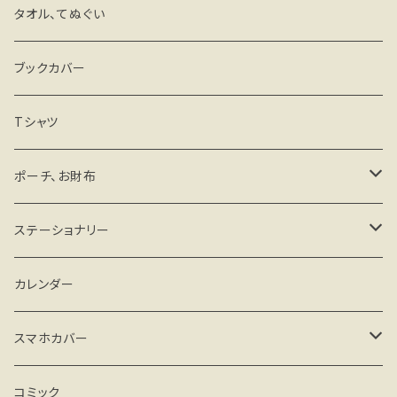
キーホルダー・ストラップ
タオル、てぬぐい
ミラー
ブックカバー
マグネットステッカー
Tシャツ
その他
ポーチ、お財布
がま口タイプ
ステーショナリー
ファスナータイプ
手帳、スケジュール帳
カレンダー
その他
カード、レターセット
スマホカバー
メモ、一筆箋
iPhone
コミック