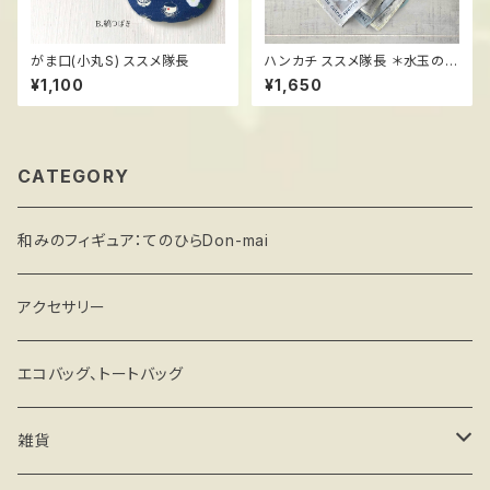
がま口(小丸S) ススメ隊長
ハンカチ ススメ隊長 ＊水玉の傘
と森
¥1,100
¥1,650
CATEGORY
和みのフィギュア：てのひらDon-mai
アクセサリー
エコバッグ、トートバッグ
雑貨