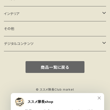
クリアケース
シール
Android
インテリア
ハードケース(マット)
クリアケース
マグネット
フィギュア
その他
手帳型 ベルトなし
ハードケース(マット)
その他
miniフレーム
デジタルコンテンツ
手帳型 ベルト付
手帳型 ベルト付
ミニアート額
壁紙 PC
商品一覧に戻る
© ススメ隊長Club market
Powered by