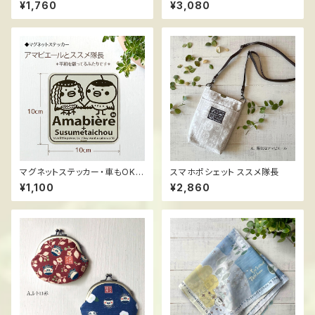
イズ ススメ隊長＊陽気なアマビ
隊長
¥1,760
¥3,080
エール
マグネットステッカー・車もOK
スマホポシェット ススメ隊長
ススメ隊長 ＊陽気なアマビエー
¥1,100
¥2,860
ル