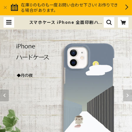
在庫０のものも一度お問い合わせ下さい！お作りでき
る場合があります。
スマホケース iPhone 全面印刷ハー
ドケース ススメ隊長 ＊月の夜 | スス
メ隊長Club market