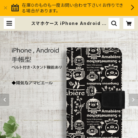
在庫０のものも一度お問い合わせ下さい！お作りでき
る場合があります。
スマホケース iPhone Android 手
帳型 ＊陽気なアマビエール ベルト付
スタンド機能 | ススメ隊長Club mar
ket