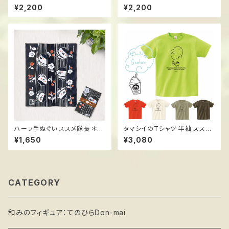
いちごショート ハンドメイドフ
おむすび ハンドメイドフィギュ
¥2,200
¥2,200
ィギュア ススメ隊長
ア ススメ隊長
ハーフ手ぬぐい ススメ隊長 ＊梅
タマシイのTシャツ 半袖 ススメ
の花
隊長
¥1,650
¥3,080
CATEGORY
和みのフィギュア：てのひらDon-mai