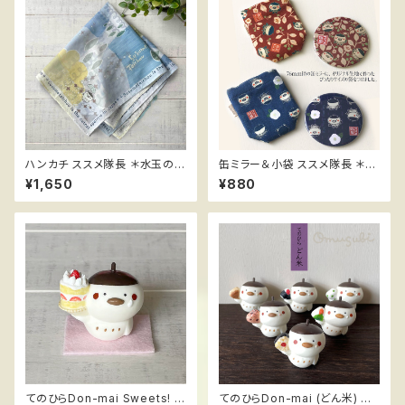
ハンカチ ススメ隊長 ＊水玉の傘
缶ミラー＆小袋 ススメ隊長 ＊和
と森
柄
¥1,650
¥880
てのひらDon-mai Sweets! ＊
てのひらDon-mai (どん米) ＊