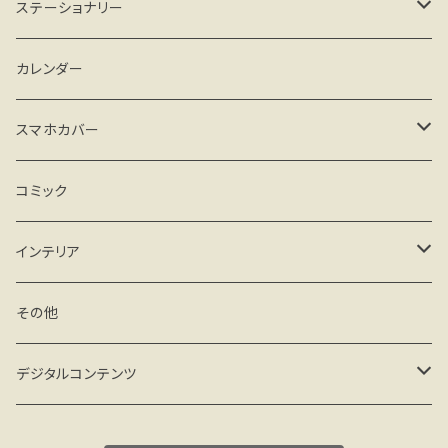
がま口タイプ
ステーショナリー
ファスナータイプ
手帳、スケジュール帳
カレンダー
その他
カード、レターセット
スマホカバー
メモ、一筆箋
iPhone
コミック
クリアケース
シール
Android
インテリア
ハードケース(マット)
クリアケース
マグネット
フィギュア
その他
手帳型 ベルトなし
ハードケース(マット)
その他
miniフレーム
デジタルコンテンツ
手帳型 ベルト付
手帳型 ベルト付
ミニアート額
壁紙 PC