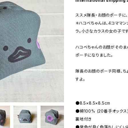
International shipping 
ススメ隊長・お顔のポーチに
＊ハコベちゃんは、4コママン
ラ。小さなカラスの女の子で
ハコベちゃんのお顔がそのま
ポーチになりました。
隊長のお顔のポーチ同様、ち
すよ。
●8.5×8.5×8.5cm
●綿100% (20番手オック
裏地付き
●発色が良く色落ちしにくい染