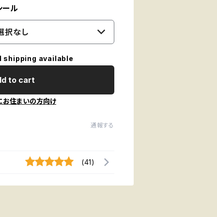
シール
選択なし
l shipping available
d to cart
にお住まいの方向け
通報する
(41)