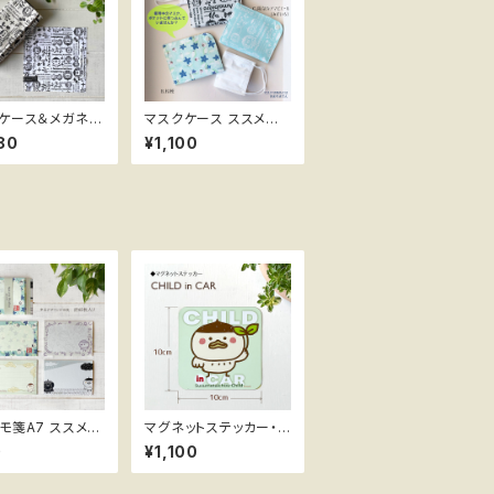
ケース＆メガネク
マスクケース ススメ隊
長
80
¥1,100
ビエール
モ箋A7 ススメ隊
マグネットステッカー・
桔梗
車OK ススメ隊長 ＊CH
0
¥1,100
ILD in CAR