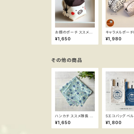
お顔のポーチ ススメ隊
キャラメルポーチM 
長＊キャラメルポーチS
メ隊長＊陽気な
¥1,650
¥1,980
face
エール
その他の商品
ハンカチ ススメ隊長 ＊
Sエコバッグ ベ
桔梗
Navyマーク ススメ隊
¥1,650
¥1,800
長