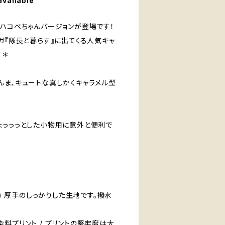
available
、ハコベちゃんバージョンが登場です！
ガ『隊長と暮らす』に出てくる人気キャ
す＊
んま、キュートな真しかくキャラメル型
ょっっっとした小物用に意外と便利で
ス) 厚手のしっかりした生地です。撥水
料プリント / プリントの堅牢度は大