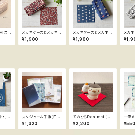
スス
メガネケース＆メガネク
メガネケース＆メガネク
メガネ
アマビ
ロス ススメ隊長 ＊レト
ロス ススメ隊長 ＊縞つ
ロス ススメ隊長 ＊陽気
¥1,980
¥1,980
¥1,9
ロ赤
ばき
なアマ
ルト付き
スケジュール手帳(日付
てのひらDon-mai (ど
一筆メ
フリー) ススメ隊長
ん米) ＊鏡もち ハンド
長 ＊
¥1,320
¥2,200
¥55
メイドフィギュア ススメ
隊長