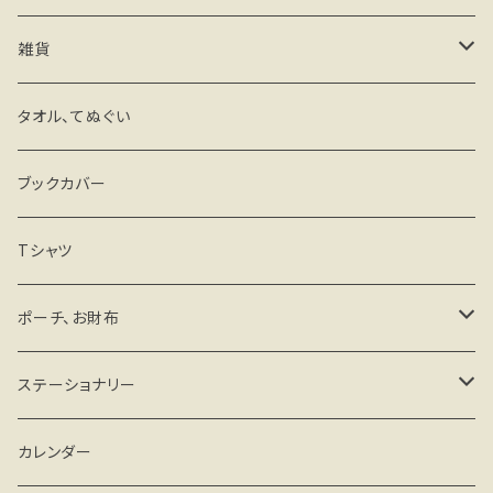
雑貨
キーホルダー・ストラップ
タオル、てぬぐい
ミラー
ブックカバー
マグネットステッカー
Tシャツ
その他
ポーチ、お財布
がま口タイプ
ステーショナリー
ファスナータイプ
手帳、スケジュール帳
カレンダー