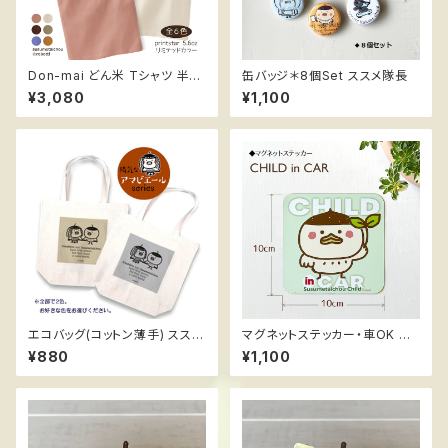
Don-mai どん米 Tシャツ 半袖
缶バッジ＊8個Set ススメ隊長
ススメ隊長 リミテッドカラー
¥3,080
¥1,100
エコバッグ(コットン薄手) ススメ
マグネットステッカー・車OK ス
隊長 ＊陽気なアマビエール
スメ隊長 ＊CHILD in CAR
¥880
¥1,100