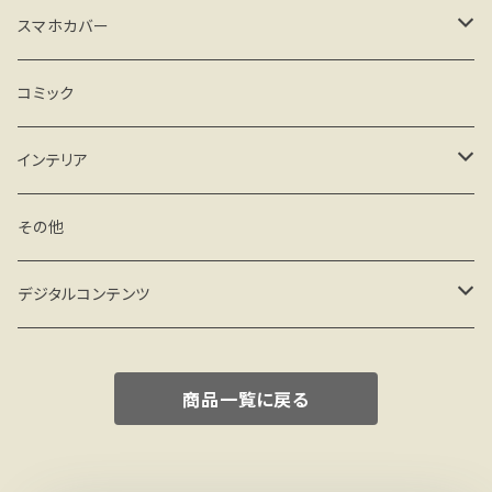
その他
カード、レターセット
スマホカバー
メモ、一筆箋
iPhone
コミック
クリアケース
シール
Android
インテリア
ハードケース(マット)
クリアケース
マグネット
フィギュア
その他
手帳型 ベルトなし
ハードケース(マット)
その他
miniフレーム
デジタルコンテンツ
手帳型 ベルト付
手帳型 ベルト付
ミニアート額
壁紙 PC
商品一覧に戻る