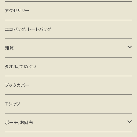
アクセサリー
エコバッグ、トートバッグ
雑貨
キーホルダー・ストラップ
タオル、てぬぐい
ミラー
ブックカバー
マグネットステッカー
Tシャツ
その他
ポーチ、お財布