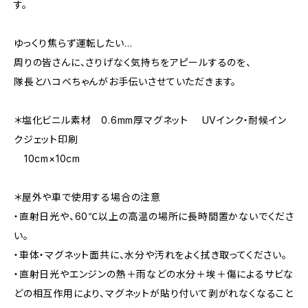
す。
ゆっくり焦らず運転したい…
周りの皆さんに、さりげなく気持ちをアピールするのを、
隊長とハコベちゃんがお手伝いさせていただきます。
＊塩化ビニル素材 0.6mm厚マグネット UVインク・耐候イン
クジェット印刷
10cm×10cm
＊屋外や車で使用する場合の注意
・直射日光や、60℃以上の高温の場所に長時間置かないでくださ
い。
・車体・マグネット面共に、水分や汚れをよく拭き取ってください。
・直射日光やエンジンの熱＋雨などの水分＋埃＋傷によるサビな
どの相互作用により、マグネットが貼り付いて剥がれなくなること