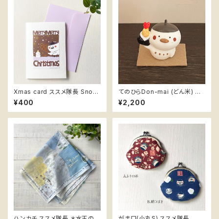
Xmas card ススメ隊長 Snow
てのひらDon-mai (どん米) ＊
man
天むす ハンドメイドフィギュア
¥400
¥2,200
ススメ隊長
ハンカチ ススメ隊長 ＊水玉の傘
がま口(小丸S) ススメ隊長