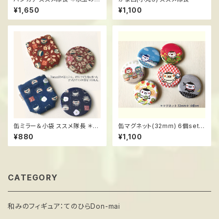
と森
¥1,650
¥1,100
缶ミラー＆小袋 ススメ隊長 ＊和
缶マグネット(32mm) 6個set
柄
ススメ隊長
¥880
¥1,100
CATEGORY
和みのフィギュア：てのひらDon-mai