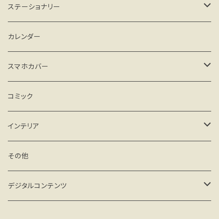
がま口タイプ
ステーショナリー
ファスナータイプ
手帳、スケジュール帳
カレンダー
その他
カード、レターセット
スマホカバー
メモ、一筆箋
iPhone
コミック
クリアケース
シール
Android
インテリア
ハードケース(マット)
クリアケース
マグネット
フィギュア
その他
手帳型 ベルトなし
ハードケース(マット)
その他
miniフレーム
デジタルコンテンツ
手帳型 ベルト付
手帳型 ベルト付
ミニアート額
壁紙 PC