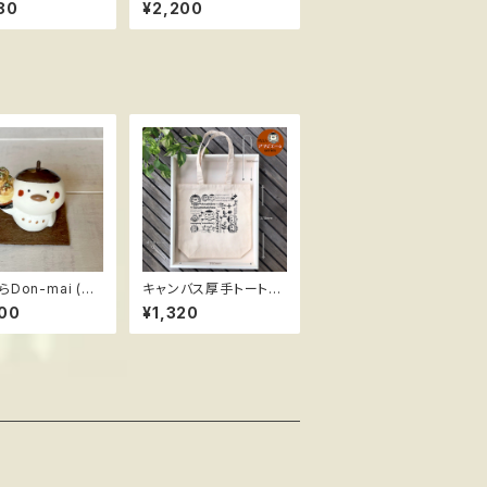
ギュア ススメ隊長
ん米) ＊天むす ハンド
80
¥2,200
メイドフィギュア ススメ
隊長
Don-mai (ど
キャンバス厚手トートバ
) ＊たこ焼き ハ
ッグ ススメ隊長 ＊陽気
00
¥1,320
イドフィギュア ス
なアマビエール
長