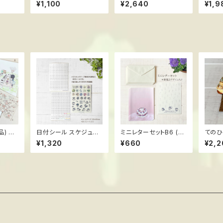
個set ススメ隊長
メイドフィギュア ススメ
ドフィ
¥1,100
¥2,640
¥1,9
ル
隊長
品) ス
日付シール スケジュー
ミニレターセットB6 (定
てのひら
ル手帳用 Botanical編
形郵便最小サイズ) スス
んまい
¥1,320
¥660
¥2,2
ススメ隊長
メ隊長
ンドメ
スメ隊