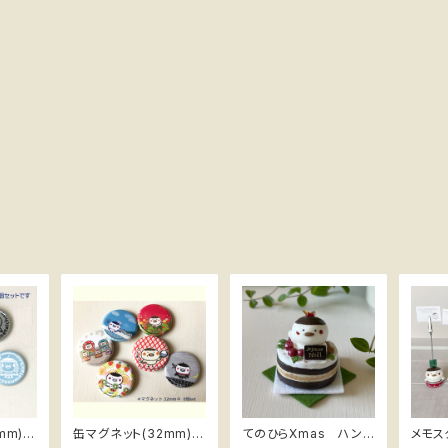
m) 4
缶マグネット(32mm) 6
てのひらXmas ハンド
メモスタンド