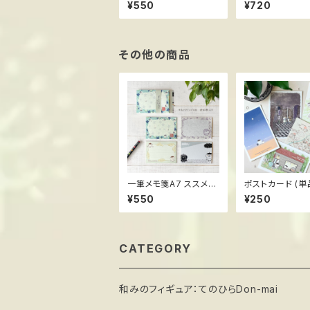
個set ススメ隊長＊陽
個set ススメ隊長＊陽
¥550
¥720
気なアマビエール
気なアマビエー
その他の商品
一筆メモ箋A7 ススメ隊
ポストカード (単
長 ＊桔梗
スメ隊長
¥550
¥250
CATEGORY
和みのフィギュア：てのひらDon-mai