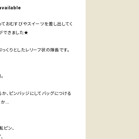
available
っておむすびやスイーツを差し出してく
aiができました★
ぷっくりとしたレリーフ状の隊長です。
。
るか、ピンバッジにしてバッグにつける
るか…
転ピン、
、